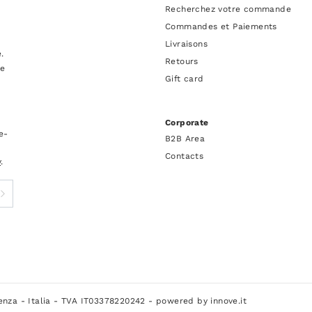
Recherchez votre commande
Commandes et Paiements
Livraisons
.
Retours
re
Gift card
Corporate
e-
B2B Area
Contacts
y
.
cenza - Italia - TVA IT03378220242 -
powered by innove.it