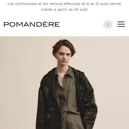
Les commandes et les retours effectués du 6 au 21 août seront
traités à partir du 24 août
0