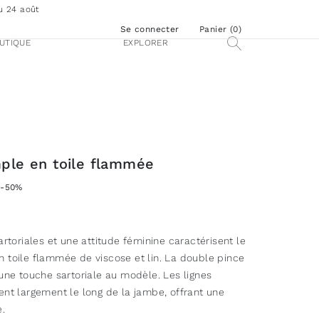
u 24 août
Se connecter
Panier (
0
)
UTIQUE
EXPLORER
ple en toile flammée
-50%
artoriales et une attitude féminine caractérisent le
 toile flammée de viscose et lin. La double pince
 une touche sartoriale au modèle. Les lignes
ent largement le long de la jambe, offrant une
.