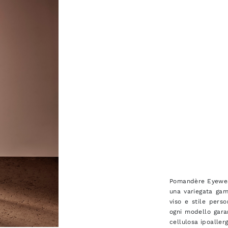
Pomandère Eyewear
una variegata ga
viso e stile perso
ogni modello gara
cellulosa ipoaller