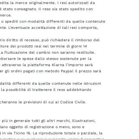
pedita la merce originalmente. I resi autorizzati da
è stato consegnato. Il reso sia stato spedito con
 merce.
ati o spediti con modalità differenti da quelle contenute
irente. L’eventuale accettazione di tali resi comporta,
rio diritto di recesso, può richiedere il rimborso del
tore dei prodotti resi nel termine di giorni 14
lla fluttuazione del cambio non saranno restituite.
rimborsare le spese dallo stesso sostenute per la
 o attraverso la piattaforma Klarna l’importo sarà
er gli ordini pagati con metodo Paypal il prezzo sarà
odalità differenti da quelle contenute nelle istruzioni
va la possibilità di trattenere il reso addebitando
cheranno le previsioni di cui al Codice Civile.
ù in generale tutti gli altri marchi, illustrazioni,
 siano oggetto di registrazione o meno, sono e
in via Ticino 16. La riproduzione totale o parziale, la