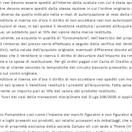
i. I resi devono essere spediti all’interno della scatola con cui è stata s
e devono essere spediti dalla stessa nazione in cui l’ordine originario 
 diverso da quello indicato nella e-mail di autorizzazione al reso della
enditore si riserva sin d’ora il diritto di non accettare resi non autorizz
truzioni di reso, in tali ipotesi il Venditore restituirà i prodotti all’Acqu
, un addebito pari al 10% del valore della merce restituita.
quirente, se acquista in qualità di “Consumatore”, nell’esercizio del prop
il rimborso del prezzo verrà effettuato a seguito della verifica del Vendi
dici), nella valuta dell’acquisto originale; eventuali differenze dovute a
teso che il Venditore si riserva il diritto di decurtare dall’importo da 
ne e le spese di restituzione. Per gli ordini pagati con Carta di Credito
ile al cliente secondo le tempistiche del circuito bancario prescelto; p
to sul conto originale.
enditore si riserva sin d’ora il diritto di non accettare resi spediti con m
 in tali ipotesi il Venditore restituirà i prodotti all’Acquirente, fatta sal
irente un importo pari al 10% del valore del prodotto restituito.
i fuori dei casi delle transazioni disciplinate dal D.Lgs 206/2005 si appli
io Pomandère così come l’insieme dei marchi figurativi e non figurativi e pi
 e loghi presenti sui prodotti, sui relativi accessori e/o imballaggi, che
o di proprietà esclusiva della società Zanuso srl con sede a Thiene (VI) 