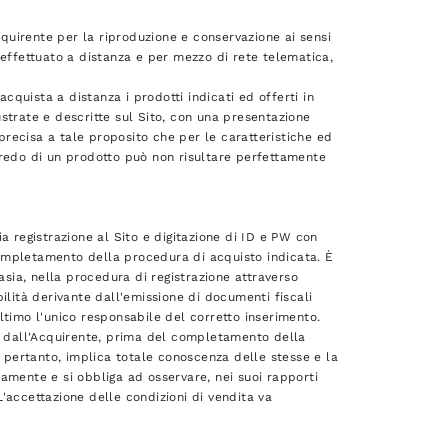
cquirente per la riproduzione e conservazione ai sensi
i, effettuato a distanza e per mezzo di rete telematica,
acquista a distanza i prodotti indicati ed offerti in
lustrate e descritte sul Sito, con una presentazione
 precisa a tale proposito che per le caratteristiche ed
corredo di un prodotto può non risultare perfettamente
via registrazione al Sito e digitazione di ID e PW con
 completamento della procedura di acquisto indicata. È
ntasia, nella procedura di registrazione attraverso
ilità derivante dall'emissione di documenti fiscali
'ultimo l'unico responsabile del corretto inserimento.
e" dall'Acquirente, prima del completamento della
, pertanto, implica totale conoscenza delle stesse e la
amente e si obbliga ad osservare, nei suoi rapporti
 L'accettazione delle condizioni di vendita va