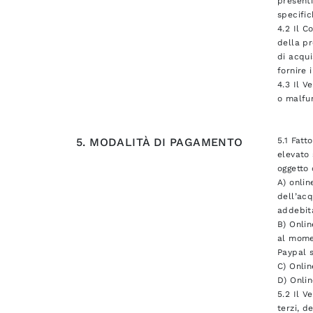
presenti
specific
4.2 Il C
della pr
di acqui
fornire 
4.3 Il V
o malfun
5. MODALITÀ DI PAGAMENTO
5.1 Fatt
elevato 
oggetto
A) onlin
dell’acq
addebita
B) Onlin
al momen
Paypal s
C) Onlin
D) Onlin
5.2 Il V
terzi, d