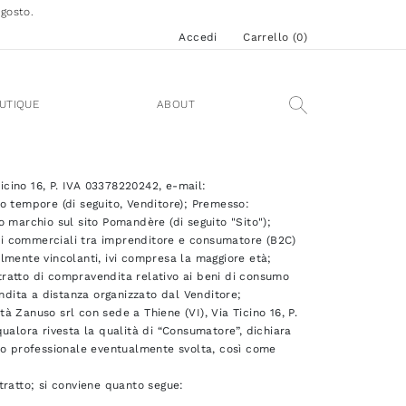
agosto.
Accedi
Carrello (
0
)
UTIQUE
ABOUT
Ticino 16, P. IVA 03378220242, e-mail:
tempore (di seguito, Venditore); Premesso:
io marchio sul sito Pomandère (di seguito "Sito");
ioni commerciali tra imprenditore e consumatore (B2C)
galmente vincolanti, ivi compresa la maggiore età;
ntratto di compravendita relativo ai beni di consumo
endita a distanza organizzato dal Venditore;
tà Zanuso srl con sede a Thiene (VI), Via Ticino 16, P.
ualora rivesta la qualità di “Consumatore”, dichiara
e o professionale eventualmente svolta, così come
tratto; si conviene quanto segue: