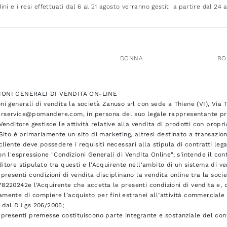
dini e i resi effettuati dal 6 al 21 agosto verranno gestiti a partire dal 24 
DONNA
BO
IONI GENERALI DI VENDITA ON-LINE
ni generali di vendita la società Zanuso srl con sede a Thiene (VI), Via 
rservice@pomandere.com, in persona del suo legale rappresentante pro 
 Venditore gestisce le attività relative alla vendita di prodotti con propr
 Sito è primariamente un sito di marketing, altresì destinato a transaz
 cliente deve possedere i requisiti necessari alla stipula di contratti le
on l'espressione "Condizioni Generali di Vendita Online", s'intende il co
itore stipulato tra questi e l'Acquirente nell'ambito di un sistema di v
 presenti condizioni di vendita disciplinano la vendita online tra la socie
8220242e l’Acquirente che accetta le presenti condizioni di vendita e, q
mente di compiere l’acquisto per fini estranei all’attività commercial
 dal D.Lgs 206/2005;
 presenti premesse costituiscono parte integrante e sostanziale del con