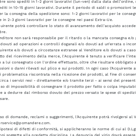
e sono spediti in 1-2 giorni lavorativi (lun-ven) dalla data dell’ordine,
diti in 10-15 giorni lavorativi. Durante il periodo di saldi o promozioni l
r la consegna della spedizione sono: 1-2 giorni lavorativi per le consegne 
 in 2-3 giorni lavorativi per le consegne nei paesi Extra-Ue.
quirente potrà controllare lo stato di avanzamento dell’acquisto accede
ère.
enditore non sarà responsabile per il ritardo o la mancata consegna e/o p
dovuti ad operazioni e controlli doganali e/o dovuti ad un’errata o inc
uirente e/o dovuti a circostanze estranee al Venditore e/o dovuti a caso
atto del ricevimento della merce, l'Acquirente è tenuto a verificare l’inte
 a lui consegnato con l'ordine effettuato, oltre che risultare obbligat
ioni o danni rilevati sul plico e sui prodotti. In ogni caso l’Acquirente
i problematica riscontrata nella ricezione dei prodotti, al fine di conse
circa i servizi resi - direttamente e/o tramite terzi - ai sensi del presen
aso di impossibilità di consegnare il prodotto per fatto o colpa imputabile
e a dedurre dal rimborso dovuto del prezzo versato le spese di spedizi
sare.
aso di domande, reclami o suggerimenti, l’Acquirente potrà rivolgersi al V
rservice@pomandere.com.
’ipotesi di difetti di conformità, si applicheranno le norme di cui al D.
oni soggette alla predetta disciplina. La denuncia del vizio dovrà esser