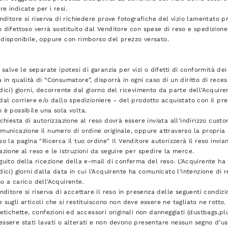
e indicate per i resi.
enditore si riserva di richiedere prove fotografiche del vizio lamentato p
 difettoso verrà sostituito dal Venditore con spese di reso e spedizione
 disponibile, oppure con rimborso del prezzo versato.
e salve le separate ipotesi di garanzia per vizi o difetti di conformità dei
 in qualità di “Consumatore”, disporrà in ogni caso di un diritto di rece
dici) giorni, decorrente dal giorno del ricevimento da parte dell’Acquir
dal corriere e/o dallo spedizioniere - del prodotto acquistato con il pre
 è possibile una sola volta.
ichiesta di autorizzazione al reso dovrà essere inviata all’indirizzo c
municazione il numero di ordine originale, oppure attraverso la propri
so la pagina "Ricerca il tuo ordine" Il Venditore autorizzerà il reso inv
azione al reso e le istruzioni da seguire per spedire la merce.
guito della ricezione della e-mail di conferma del reso. L’Acquirente ha 
dici) giorni dalla data in cui l’Acquirente ha comunicato l’intenzione di
o a carico dell’Acquirente.
enditore si riserva di accettare il reso in presenza delle seguenti condizio
 sugli articoli che si restituiscono non deve essere ne tagliato ne rotto
 etichette, confezioni ed accessori originali non danneggiati (dustbags,plur
ssere stati lavati o alterati e non devono presentare nessun segno d’uso