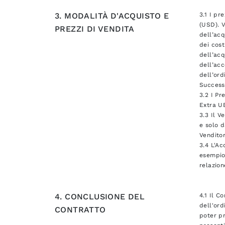
3. MODALITÀ D'ACQUISTO E
3.1 I pr
(USD). V
PREZZI DI VENDITA
dell’acq
dei cost
dell’acq
dell’acc
dell’ord
Successi
3.2 I Pr
Extra UE
3.3 Il V
e solo d
Venditor
3.4 L'Ac
esempio 
relazio
4. CONCLUSIONE DEL
4.1 Il C
dell'ord
CONTRATTO
poter pr