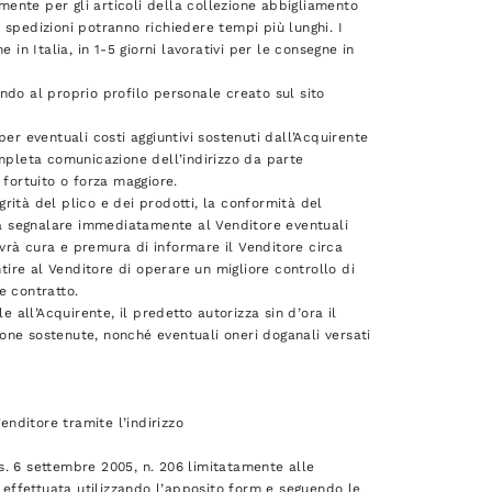
 mente per gli articoli della collezione abbigliamento
e spedizioni potranno richiedere tempi più lunghi. I
in Italia, in 1-5 giorni lavorativi per le consegne in
ndo al proprio profilo personale creato sul sito
er eventuali costi aggiuntivi sostenuti dall’Acquirente
ompleta comunicazione dell’indirizzo da parte
 fortuito o forza maggiore.
grità del plico e dei prodotti, la conformità del
o a segnalare immediatamente al Venditore eventuali
 avrà cura e premura di informare il Venditore circa
ntire al Venditore di operare un migliore controllo di
te contratto.
 all’Acquirente, il predetto autorizza sin d’ora il
one sostenute, nonché eventuali oneri doganali versati
enditore tramite l’indirizzo
Lgs. 6 settembre 2005, n. 206 limitatamente alle
e effettuata utilizzando l’apposito form e seguendo le