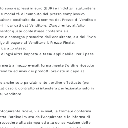
ito sono espressi in euro (EUR) e in dollari statunitensi
e le modalità di computo del prezzo complessivo
isultare costituito dalla somma del Prezzo di Vendita e
i incaricati dal Venditore. L’Acquirente, all’atto
amento” quale contestuale conferma sia
ne e consegna prescelte dall’Acquirente, sia dell'invio
igo di pagare al Venditore il Prezzo Finale.
ica allo stesso.
 di ogni altra imposta e tassa applicabile. Per i paesi
nfermerà a mezzo e-mail formalmente l'ordine ricevuto
vendita ed invio dei prodotti previste in capo al
e anche solo parzialmente l'ordine effettuato (per
 tal caso il contratto si intenderà perfezionato solo in
al Venditore.
 l'Acquirente riceve, via e-mail, la formale conferma
etta l'ordine inviato dall'Acquirente e lo informa di
 provvedere alla stampa ed alla conservazione delle