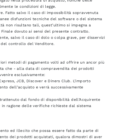
ligato nella procedura di acquisto, nonché delle
lmente le condizioni di legge.
re. Fatto salvo il caso di impossibilità sopravvenuta
tanee disfunzioni tecniche del software o del sistema
tà non risultano tali, quest’ultimo si impegna a
 Finale dovuto ai sensi del presente contratto.
nte, salvo il caso di dolo o colpa grave, per disservizi
 del controllo del Venditore.
eriori metodi di pagamento volti ad offrire un ancor più
etta che - alla data di compravendita dei prodotti
vvenire esclusivamente:
 Express, JCB, Discover e Diners Club. L’importo
mento dell’acquisto e verrà successivamente
trattenuto dal fondo di disponibilità dell’Acquirente
in ragione delle verifiche richieste dal sistema
ento ed illecito che possa essere fatto da parte di
mento dei prodotti acquistati, qualora dimostri di aver