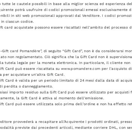
 tutte le cautele possibili in base alla miglior scienza ed esperienza d
cquirente potrà usufruire di codici promozionali emessi esclusivamente
enibili in siti web promozionali approvati dal Venditore. I codici promo
 in ciascun codice.
ift card acquistate possono essere riscattati nell'ambito del processo di
e-Gift card Pomandère”, di seguito “Gift Card”, non è da considerarsi m
to non regolamentato. Ciò significa che la Gift Card non è supervisionat
la tutela legale per la moneta elettronica. In particolare, il cliente non 
ift Card può essere riscattata su
www.pomandere.com
per l'acquisto di
ta per acquistare un'altra Gift Card.
ift Card è valida per un periodo limitato di 24 mesi dalla data di acquis
 di perdita o danneggiamento.
siasi importo residuo sulla Gift Card può essere utilizzato per acquisti f
tamente, la Gift Card è attiva al momento dell’emissione.
ift Card può essere utilizzata solo prima dell’ordine e non ha effetto ret
enditore provvederà a recapitare all’Acquirente i prodotti ordinati, presso
odalità previste dai precedenti articoli, mediante corriere DHL, con ser