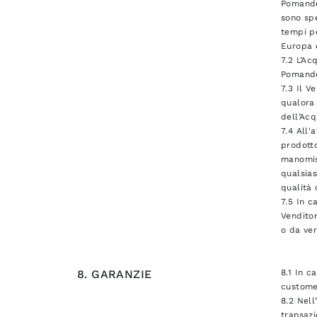
Pomandèr
sono spe
tempi pe
Europa e
7.2 L’Ac
Pomand
7.3 Il V
qualora 
dell’Acq
7.4 All'
prodotto
manomiss
qualsias
qualità 
7.5 In c
Venditor
o da ver
8. GARANZIE
8.1 In c
custome
8.2 Nell
transazi