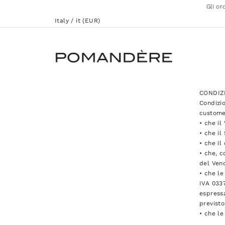
Gli or
Italy / it (EUR)
CONDIZ
Condizio
custome
• che il
• che il
• che il
• che, c
del Vend
• che le
IVA 0337
espressa
previsto
• che le