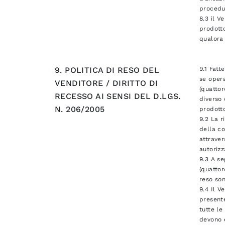
procedur
8.3 il V
prodotto
qualora
9. POLITICA DI RESO DEL
9.1 Fatt
se opera
VENDITORE / DIRITTO DI
(quattor
RECESSO AI SENSI DEL D.LGS.
diverso 
N. 206/2005
prodotto
9.2 La r
della co
attraver
autorizz
9.3 A se
(quattor
reso son
9.4 Il V
presente
tutte le
devono e