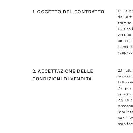
1. OGGETTO DEL CONTRATTO
1.1 Le p
dell'art
tramite 
1.2 Con 
vendita 
compless
i limiti
rapprese
2. ACCETTAZIONE DELLE
2.1 Tutt
accesso 
CONDIZIONI DI VENDITA
fatto se
l'apposi
errati a
2.2 Le p
procedur
loro int
con il V
manifest