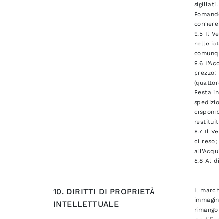
sigillat
Pomandèr
corriere
9.5 Il V
nelle is
comunque
9.6 L’Ac
prezzo: 
(quattor
Resta in
spedizio
disponib
restitui
9.7 Il V
di reso;
all’Acqu
8.8 Al d
10. DIRITTI DI PROPRIETÀ
Il march
immagini
INTELLETTUALE
rimangon