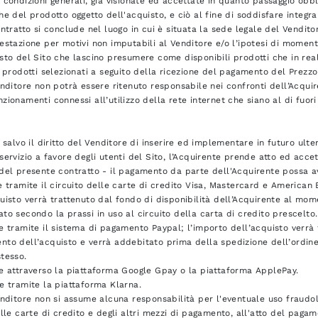
 condizioni generali, già visionate ed accettate in quanto passaggio obb
he del prodotto oggetto dell'acquisto, e ciò al fine di soddisfare integra
ontratto si conclude nel luogo in cui è situata la sede legale del Vendito
estazione per motivi non imputabili al Venditore e/o l’ipotesi di momen
sto del Sito che lascino presumere come disponibili prodotti che in real
i prodotti selezionati a seguito della ricezione del pagamento del Prezzo
enditore non potrà essere ritenuto responsabile nei confronti dell’Acquire
zionamenti connessi all’utilizzo della rete internet che siano al di fuori
o salvo il diritto del Venditore di inserire ed implementare in futuro ult
servizio a favore degli utenti del Sito, l’Acquirente prende atto ed acc
 del presente contratto - il pagamento da parte dell'Acquirente possa a
e tramite il circuito delle carte di credito Visa, Mastercard e American
uisto verrà trattenuto dal fondo di disponibilità dell’Acquirente al mo
to secondo la prassi in uso al circuito della carta di credito prescelto.
e tramite il sistema di pagamento Paypal; l’importo dell’acquisto verrà 
to dell’acquisto e verrà addebitato prima della spedizione dell’ordine 
tesso.
e attraverso la piattaforma Google Gpay o la piattaforma ApplePay.
e tramite la piattaforma Klarna.
enditore non si assume alcuna responsabilità per l'eventuale uso fraudol
elle carte di credito e degli altri mezzi di pagamento, all'atto del paga