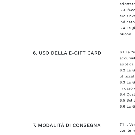
adottato
5.3 L’A
e/o rinv
indicato
5.4 Le g
buono.
6. USO DELLA E-GIFT CARD
6.1 La “
accumula
applica 
6.2 La G
utilizza
6.3 La G
in caso
6.4 Qual
6.5 Soli
6.6 La G
7. MODALITÀ DI CONSEGNA
7.1 Il V
con le m