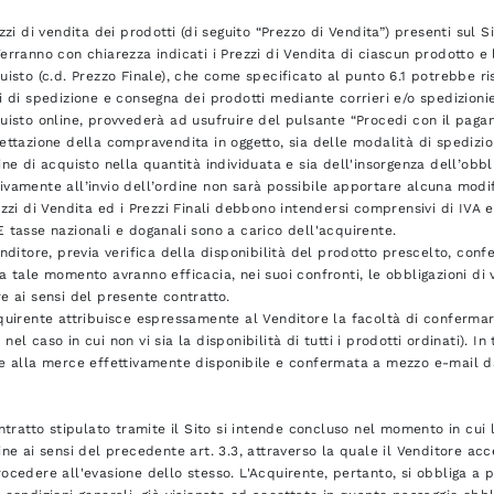
ezzi di vendita dei prodotti (di seguito “Prezzo di Vendita”) presenti sul S
erranno con chiarezza indicati i Prezzi di Vendita di ciascun prodotto 
uisto (c.d. Prezzo Finale), che come specificato al punto 6.1 potrebbe r
i di spedizione e consegna dei prodotti mediante corrieri e/o spedizionier
uisto online, provvederà ad usufruire del pulsante “Procedi con il pag
ettazione della compravendita in oggetto, sia delle modalità di spedizio
ine di acquisto nella quantità individuata e sia dell'insorgenza dell’obbl
vamente all’invio dell’ordine non sarà possibile apportare alcuna modif
ezzi di Vendita ed i Prezzi Finali debbono intendersi comprensivi di IVA e
 tasse nazionali e doganali sono a carico dell'acquirente.
enditore, previa verifica della disponibilità del prodotto prescelto, co
a tale momento avranno efficacia, nei suoi confronti, le obbligazioni di 
e ai sensi del presente contratto.
quirente attribuisce espressamente al Venditore la facoltà di confermar
nel caso in cui non vi sia la disponibilità di tutti i prodotti ordinati). In
ne alla merce effettivamente disponibile e confermata a mezzo e-mail d
ontratto stipulato tramite il Sito si intende concluso nel momento in cui
ine ai sensi del precedente art. 3.3, attraverso la quale il Venditore acc
ocedere all'evasione dello stesso. L'Acquirente, pertanto, si obbliga a