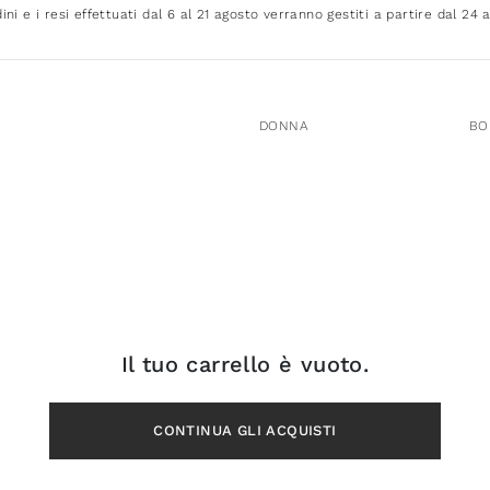
dini e i resi effettuati dal 6 al 21 agosto verranno gestiti a partire dal 24 
DONNA
BO
Il tuo carrello è vuoto.
CONTINUA GLI ACQUISTI