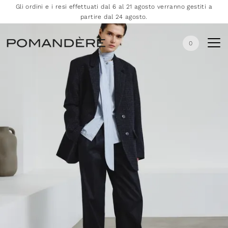
Gli ordini e i resi effettuati dal 6 al 21 agosto verranno gestiti a
partire dal 24 agosto.
0