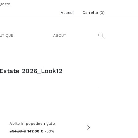
agosto.
Accedi
Carrello (
0
)
UTIQUE
ABOUT
 Estate 2026_Look12
Abito in popeline rigato
294,00 €
147,00 €
-50%