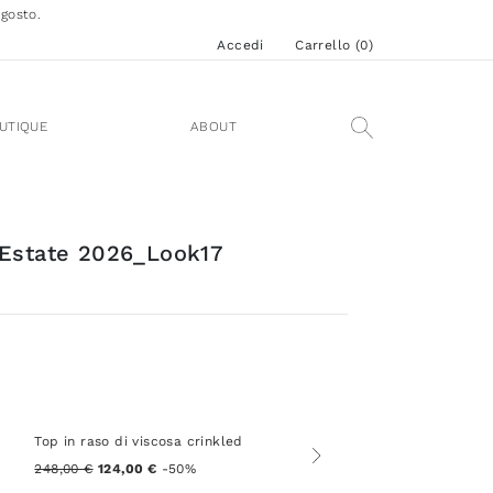
agosto.
Accedi
Carrello (
0
)
UTIQUE
ABOUT
 Estate 2026_Look17
Top in raso di viscosa crinkled
248,00 €
124,00 €
-50%