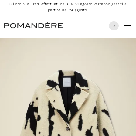
Gli ordini e i resi effettuati dal 6 al 21 agosto verranno gestiti a
partire dal 24 agosto.
0