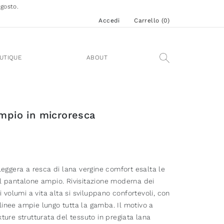
agosto.
Accedi
Carrello (
0
)
UTIQUE
ABOUT
mpio in microresca
 leggera a resca di lana vergine comfort esalta le
el pantalone ampio. Rivisitazione moderna dei
 i volumi a vita alta si sviluppano confortevoli, con
linee ampie lungo tutta la gamba. Il motivo a
xture strutturata del tessuto in pregiata lana