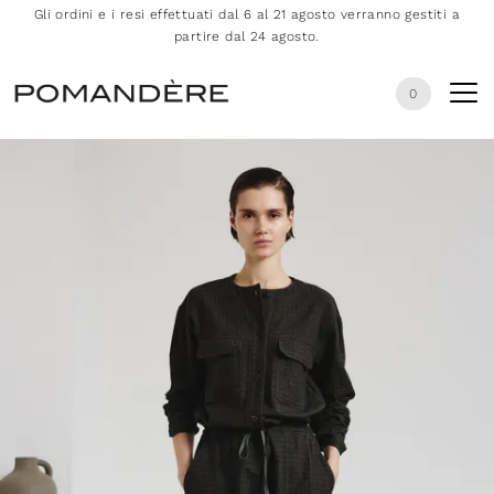
Gli ordini e i resi effettuati dal 6 al 21 agosto verranno gestiti a
partire dal 24 agosto.
0