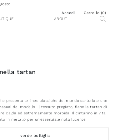
agosto.
Accedi
Carrello (
0
)
UTIQUE
ABOUT
nella tartan
ghe presenta le linee classiche del mondo sartoriale che
casual del modello. Il tessuto pregiato, flanella tartan di
ure calda ed estremamente morbida. Il cinturino in vita
to in metallo per un'essenziale nota lucente.
verde bottiglia