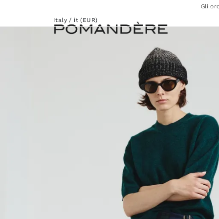
Gli or
Italy / it (EUR)