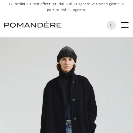
Gli ordini e i resi effettuati dal 6 al 21 agosto verranno gestiti a
partire dal 24 agosto.
0