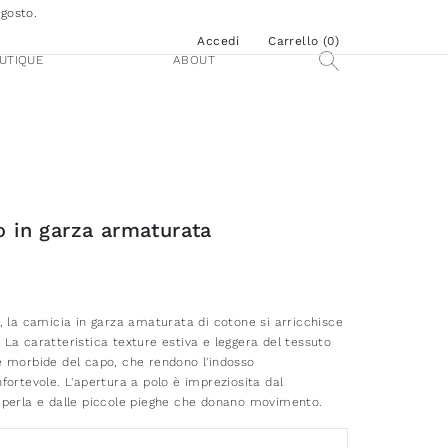
agosto.
Accedi
Carrello (
0
)
UTIQUE
ABOUT
o in garza armaturata
, la camicia in garza amaturata di cotone si arricchisce
i. La caratteristica texture estiva e leggera del tessuto
 morbide del capo, che rendono l'indosso
ortevole. L'apertura a polo è impreziosita dal
perla e dalle piccole pieghe che donano movimento.