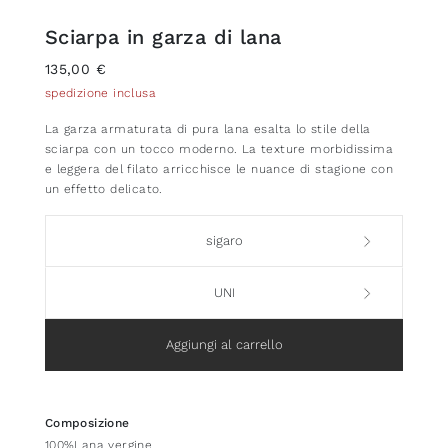
Sciarpa in garza di lana
135,00 €
spedizione inclusa
La garza armaturata di pura lana esalta lo stile della
sciarpa con un tocco moderno. La texture morbidissima
e leggera del filato arricchisce le nuance di stagione con
un effetto delicato.
sigaro
UNI
Aggiungi al carrello
Composizione
100%Lana vergine