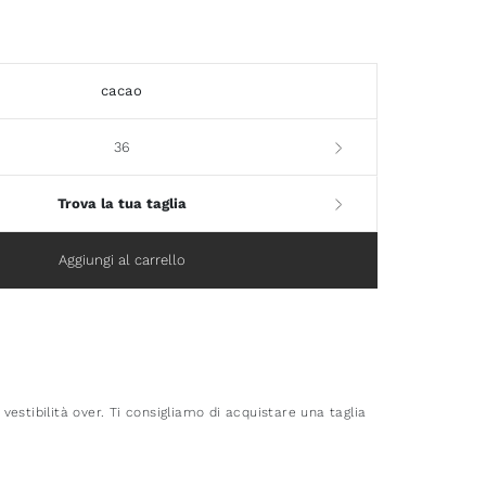
cacao
36
Trova la tua taglia
Aggiungi al carrello
estibilità over. Ti consigliamo di acquistare una taglia