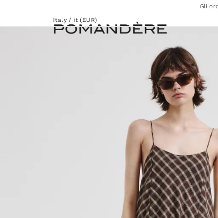
Gli or
Italy / it (EUR)