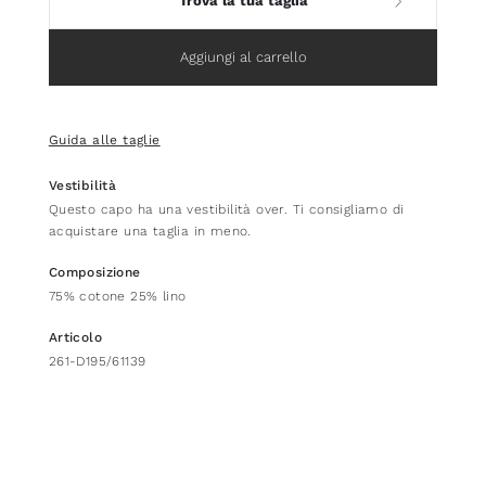
Trova la tua taglia
Aggiungi al carrello
Guida alle taglie
Vestibilità
Questo capo ha una vestibilità over. Ti consigliamo di
acquistare una taglia in meno.
Composizione
75% cotone 25% lino
Articolo
261-D195/61139