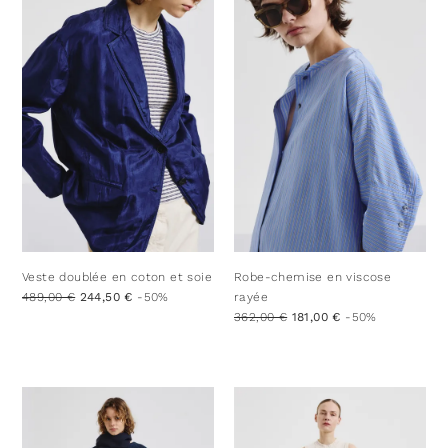
Veste doublée en coton et soie
Robe-chemise en viscose
489,00 €
244,50 €
-50%
rayée
362,00 €
181,00 €
-50%