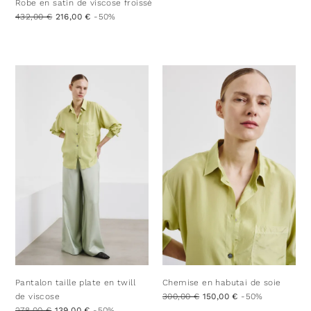
Robe en satin de viscose froissé
432,00 €
216,00 €
-50%
Pantalon taille plate en twill
Chemise en habutai de soie
de viscose
300,00 €
150,00 €
-50%
278,00 €
139,00 €
-50%