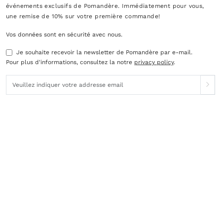
événements exclusifs de Pomandère. Immédiatement pour vous,
une remise de 10% sur votre première commande!
Vos données sont en sécurité avec nous.
Je souhaite recevoir la newsletter de Pomandère par e-mail.
Pour plus d'informations, consultez la notre
privacy policy
.
Service client
Juridique
Recherchez votre commande
Privacy Policy
Commandes et Paiements
Cookie Policy
Livraisons
Préférences en Matière de
Cookies
Retours
Termes et Conditions
Gift card