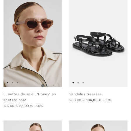
Lunettes de soleil "Honey" en
Sandales tressées
acétate rose
208,00 €
104,00 €
-50%
176,00 €
88,00 €
-50%