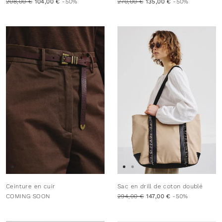
208,00 €
104,00 €
-50%
270,00 €
135,00 €
-50%
Ceinture en cuir
Sac en drill de coton doublé
COMING SOON
294,00 €
147,00 €
-50%