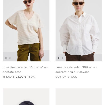
Lunettes de soleil "Crunchy" en
Lunettes de soleil "Bitter" en
acétate rose
acétate couleur savane
186,00 €
93,00 €
-50%
OUT OF STOCK