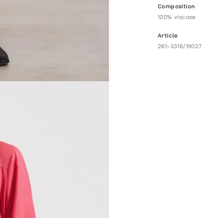
Composition
100% viscose
Article
261-3316/19027