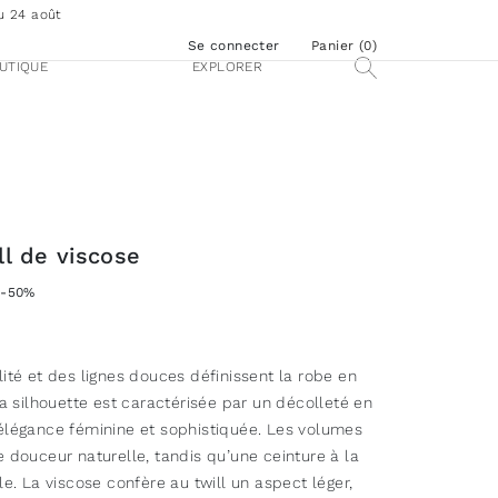
u 24 août
Se connecter
Panier (
0
)
UTIQUE
EXPLORER
ll de viscose
-50%
ité et des lignes douces définissent la robe en
La silhouette est caractérisée par un décolleté en
élégance féminine et sophistiquée. Les volumes
 douceur naturelle, tandis qu’une ceinture à la
le. La viscose confère au twill un aspect léger,