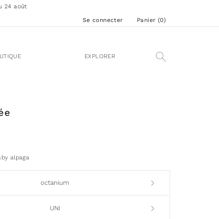
u 24 août
Se connecter
Panier (
0
)
UTIQUE
EXPLORER
ée
aby alpaga
octanium
UNI