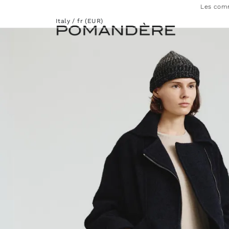
Les comm
Italy / fr (EUR)