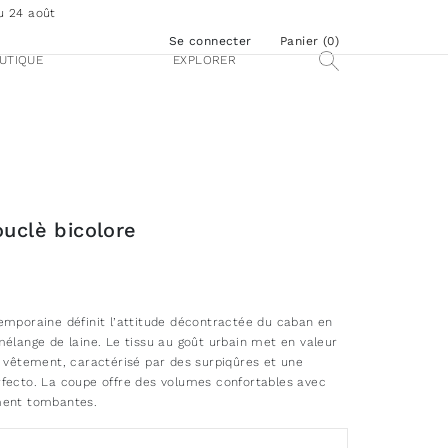
u 24 août
Se connecter
Panier (
0
)
UTIQUE
EXPLORER
uclè bicolore
emporaine définit l’attitude décontractée du caban en
mélange de laine. Le tissu au goût urbain met en valeur
u vêtement, caractérisé par des surpiqûres et une
fecto. La coupe offre des volumes confortables avec
ment tombantes.