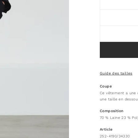
Guide des tailles
Coupe
Ce vêtement a une 
une taille en dessou
Composition
70 % Laine 23 % Pol
Article
252-4190/34330