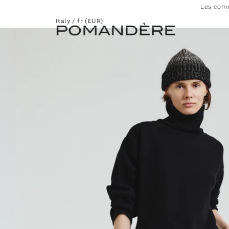
Les comm
Italy / fr (EUR)