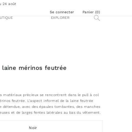
u 24 août
Se connecter
Panier (
0
)
UTIQUE
EXPLORER
 laine mérinos feutrée
es matériaux précieux se rencontrent dans le pull à col
rinos feutrée. L’aspect informel de la laine feutrée
ude détendue, avec des épaules tombantes, des manches
uses et de larges fentes latérales au bas du vêtement.
Noir