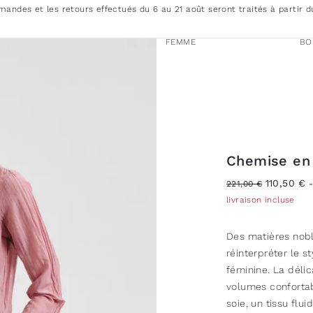
andes et les retours effectués du 6 au 21 août seront traités à partir d
FEMME
BO
Chemise en 
110,50 €
221,00 €
livraison incluse
Des matières nobl
réinterpréter le 
féminine. La déli
volumes conforta
soie, un tissu fl